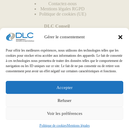
Contactez-nous
Mentions légales RGPD
Politique de cookies (UE)
DLC Conseil
35, rue des Sœurs
67400 Illkirch
Gérer le consentement
Pour offrir les meilleures expériences, nous utilisons des technologies telles que les
cookies pour stocker et/ou accéder aux informations des appareils. Le fait de consentir
à ces technologies nous permettra de traiter des données telles que le comportement de
navigation ou les ID uniques sur ce site. Le fait de ne pas consentir ou de retirer son
consentement peut avoir un effet négatif sur certaines caractéristiques et fonctions.
Accepter
Cliquez pour accepter les cookies marketing et
activer ce contenu
Refuser
Voir les préférences
Politique de cookies
Mentions légales